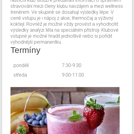
Nutriční klub slouží k předávání informací o správném
stravování mezi členy klubu navzájem a mezi wellness
trenérem. Ve skupině se dosahují výsledky lépe. V
ceně vstupu je i nápoj z aloe, thermočaj a výživný
koktejl. Rovněž je možné vždy provést a vyhodnotit
výsledky analýzi těla na speciálním přístroji. Klubové
vstupné je možné hradit jednotlivě nebo si pořídit
výhodnější permanentku.
Termíny
pondělí
7:30-9:30
středa
9:00-11:00