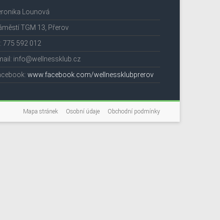
eronika Lounová
áměstí TGM 13, Přerov
l: 775 592 012
ail: info@wellnessklub.cz
acebook:
www.facebook.com/wellnessklubprerov
Mapa stránek
Osobní údaje
Obchodní podmínky