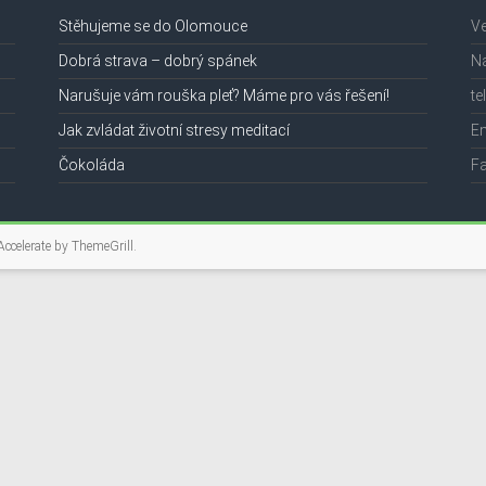
Stěhujeme se do Olomouce
V
Dobrá strava – dobrý spánek
N
Narušuje vám rouška pleť? Máme pro vás řešení!
te
Jak zvládat životní stresy meditací
Em
Čokoláda
F
Accelerate by
ThemeGrill
.