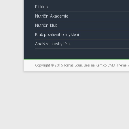
Fit klub
Nutriční Akademie
Nutriční klub
Klub pozitivního myšlení
Analýza stavby těla
Copyright © 2016
Tomáš Loun
. Běží na
Kentico CMS
. Theme: 